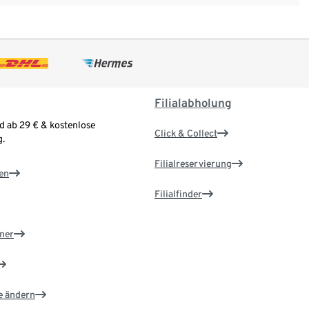
Filialabholung
d ab 29 € & kostenlose
Click & Collect
.
Filialreservierung
en
Filialfinder
ner
e ändern