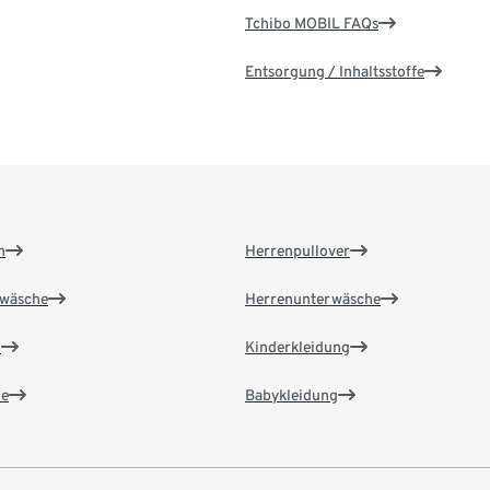
Tchibo MOBIL FAQs
Entsorgung / Inhaltsstoffe
n
Herrenpullover
wäsche
Herrenunterwäsche
n
Kinderkleidung
e
Babykleidung