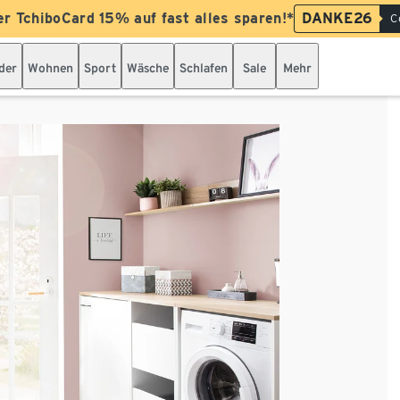
er TchiboCard 15% auf fast alles sparen!*
DANKE26
C
der
Wohnen
Sport
Wäsche
Schlafen
Sale
Mehr