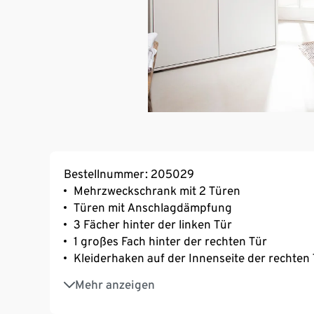
Bestellnummer: 205029
Mehrzweckschrank mit 2 Türen
Türen mit Anschlagdämpfung
3 Fächer hinter der linken Tür
1 großes Fach hinter der rechten Tür
Kleiderhaken auf der Innenseite der rechten
Abdeckplatte in hellem Eichendekor mit fühl
Mehr anzeigen
Möbelgleiter höhenverstellbar, um Unebenhe
Vielseitig mit weiteren Elementen der Serie 