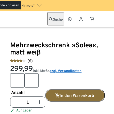
ode kopieren
Hinweis*
Suche
Mehrzweckschrank »Solea«,
matt weiß
(6)
299,99
inkl. MwSt.
zzgl. Versandkosten
Anzahl
In den Warenkorb
Auf Lager