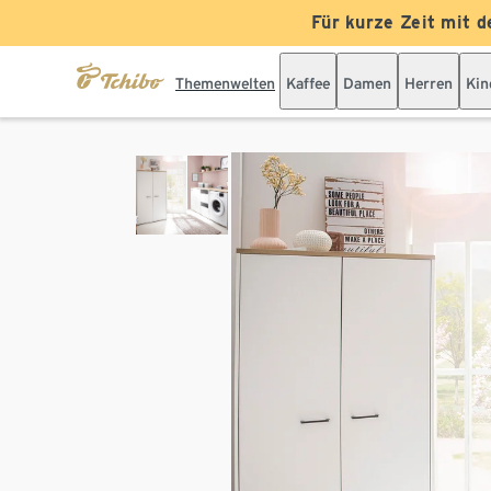
Für kurze Zeit mit d
Themenwelten
Kaffee
Damen
Herren
Kin