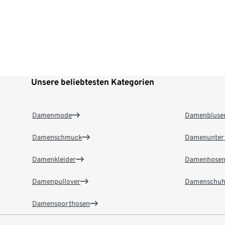
Unsere beliebtesten Kategorien
Damenmode
Damenbluse
Damenschmuck
Damenunter
Damenkleider
Damenhose
Damenpullover
Damenschuh
Damensporthosen