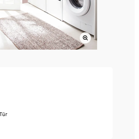
 Tür
barer Holzstruktur
iten im Boden auszugleichen
kombinierbar