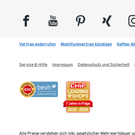
facebook
youtube
pinterest
xing
insta
Vertrag widerrufen
Mobilfunkvertrag kündigen
Kaffee-A
Service & Hilfe
Impressum
Datenschutz und Sicherheit
Alle Preise verstehen sich inkl. gesetzlicher Mehrwertsteuer u