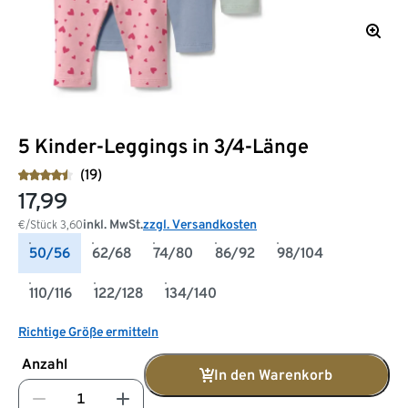
5 Kinder-Leggings in 3/4-Länge
(19)
17,99
inkl. MwSt.
zzgl. Versandkosten
€/Stück
3,60
50/56
62/68
74/80
86/92
98/104
110/116
122/128
134/140
Richtige Größe ermitteln
Anzahl
In den Warenkorb