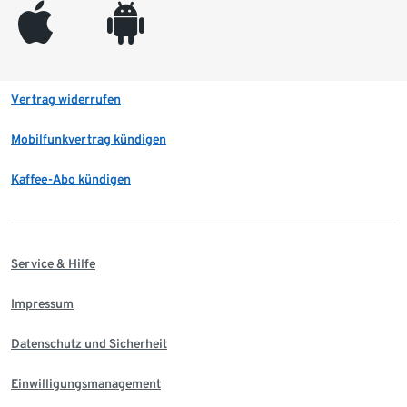
appleinc
android
Vertrag widerrufen
Mobilfunkvertrag kündigen
Kaffee-Abo kündigen
Service & Hilfe
Impressum
Datenschutz und Sicherheit
Einwilligungsmanagement