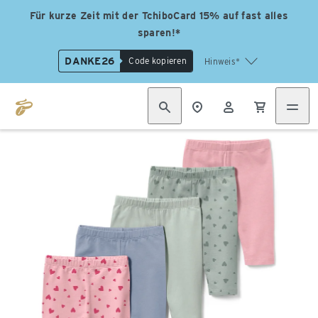
Für kurze Zeit mit der TchiboCard 15% auf fast alles
sparen!*
DANKE26
Code kopieren
Hinweis*