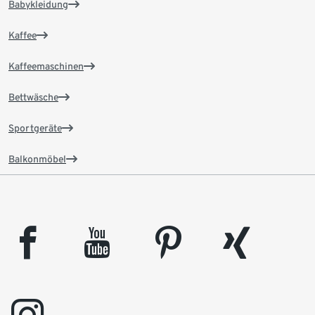
Babykleidung
Kaffee
Kaffeemaschinen
Bettwäsche
Sportgeräte
Balkonmöbel
facebook
youtube
pinterest
xing