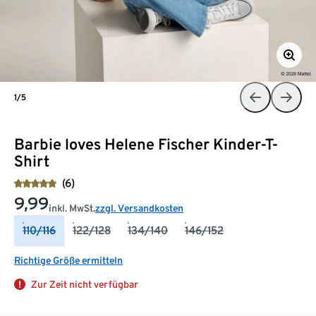
1/5
Barbie loves Helene Fischer Kinder-T-
Shirt
(6)
9,99
inkl. MwSt.
zzgl. Versandkosten
110/116
122/128
134/140
146/152
Richtige Größe ermitteln
Zur Zeit nicht verfügbar