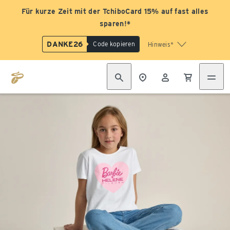
Für kurze Zeit mit der TchiboCard 15% auf fast alles
sparen!*
DANKE26
Code kopieren
Hinweis*