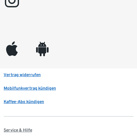
instagram
appleinc
android
Vertrag widerrufen
Mobilfunkvertrag kündigen
Kaffee-Abo kündigen
Service & Hilfe