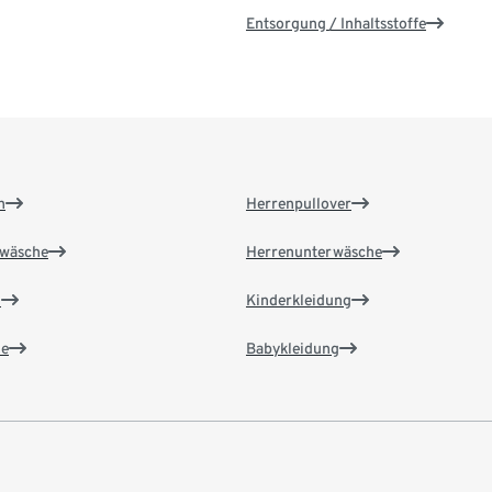
Entsorgung / Inhaltsstoffe
n
Herrenpullover
wäsche
Herrenunterwäsche
n
Kinderkleidung
e
Babykleidung