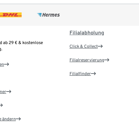
Filialabholung
d ab 29 € & kostenlose
Click & Collect
.
Filialreservierung
en
Filialfinder
ner
e ändern