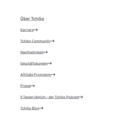
Über Tchibo
Karriere
Tchibo Community
Nachhaltigkeit
Geschäftskunden
Affiliate Programm
Presse
5 Tassen täglich – der Tchibo Podcast
Tchibo Blog