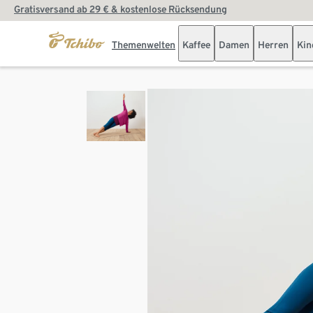
Gratisversand ab 29 € & kostenlose Rücksendung
Themenwelten
Kaffee
Damen
Herren
Kin