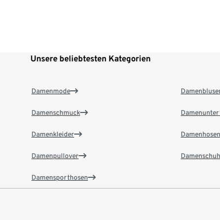
Unsere beliebtesten Kategorien
Damenmode
Damenbluse
Damenschmuck
Damenunter
Damenkleider
Damenhose
Damenpullover
Damenschuh
Damensporthosen