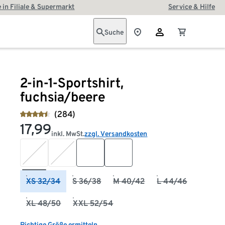
 in Filiale & Supermarkt
Service & Hilfe
Suche
2-in-1-Sportshirt,
fuchsia/beere
(284)
17,99
inkl. MwSt.
zzgl. Versandkosten
XS 32/34
S 36/38
M 40/42
L 44/46
XL 48/50
XXL 52/54
Richtige Größe ermitteln