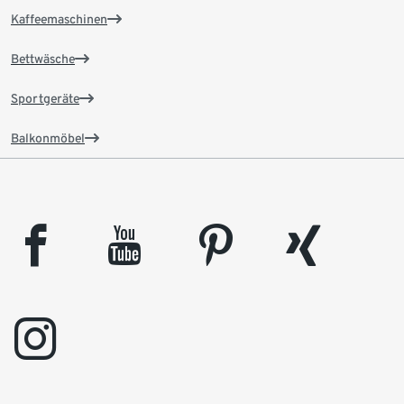
Kaffeemaschinen
Bettwäsche
Sportgeräte
Balkonmöbel
facebook
youtube
pinterest
xing
instagram