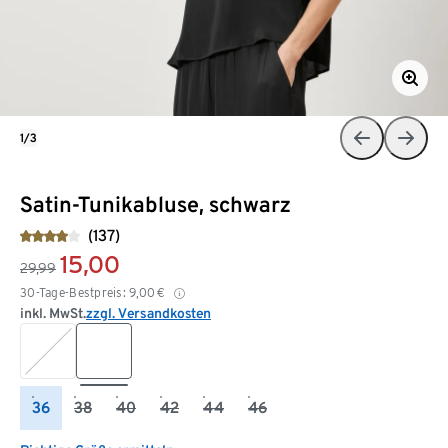
1/3
Satin-Tunikabluse, schwarz
(137)
15,00
29,99
30-Tage-Bestpreis:
9,00
€
inkl. MwSt.
zzgl. Versandkosten
36
38
40
42
44
46