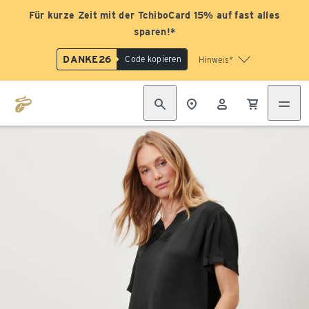
Für kurze Zeit mit der TchiboCard 15% auf fast alles
sparen!*
DANKE26
Code kopieren
Hinweis*