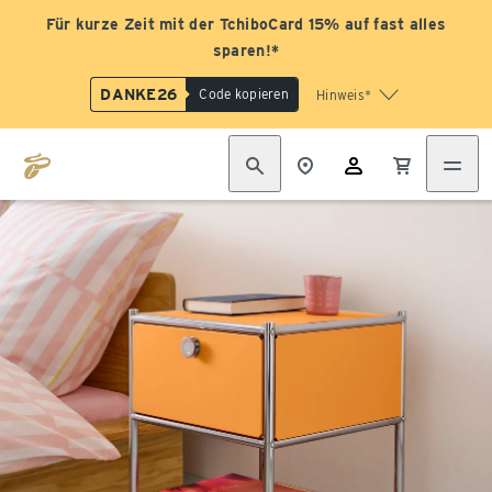
Für kurze Zeit mit der TchiboCard 15% auf fast alles
sparen!*
DANKE26
Code kopieren
Hinweis*