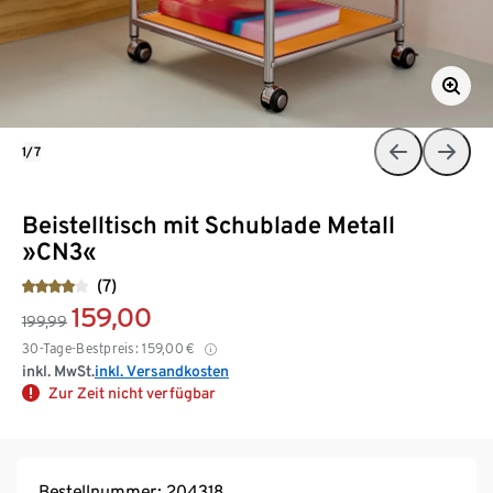
1/7
Beistelltisch mit Schublade Metall
»CN3«
(7)
159,00
199,99
30-Tage-Bestpreis:
159,00
€
inkl. MwSt.
inkl. Versandkosten
Zur Zeit nicht verfügbar
Bestellnummer: 204318