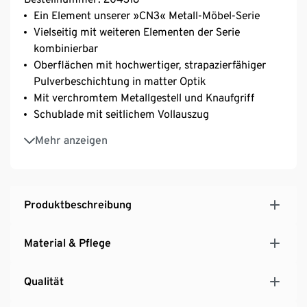
Ein Element unserer »CN3« Metall-Möbel-Serie
Vielseitig mit weiteren Elementen der Serie
kombinierbar
Oberflächen mit hochwertiger, strapazierfähiger
Pulverbeschichtung in matter Optik
Mit verchromtem Metallgestell und Knaufgriff
Schublade mit seitlichem Vollauszug
Mit Ablageboden unter der Schublade
Mehr anzeigen
Inkl. 4 Rollen, 2 davon feststellbar und
höhenverstellbaren Kunststofffüßen – Tisch kann
nach eigenen Wünschen ausgestattet werden
Ideal auch als Nachttisch nutzbar
Produktbeschreibung
Hinweis zu den Schubladen zu finden unter den
Downloads
Material & Pflege
Qualität