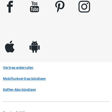
facebook
youtube
pinterest
instagram
appleinc
android
Vertrag widerrufen
Mobilfunkvertrag kündigen
Kaffee-Abo kündigen