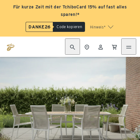
Für kurze Zeit mit der TchiboCard 15% auf fast alles
sparen!*
DANKE26
Code kopieren
Hinweis*