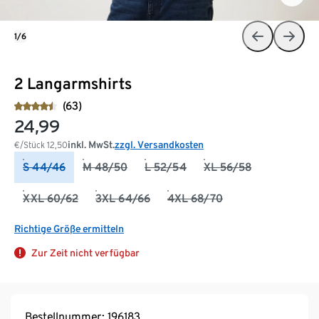
1/6
2 Langarmshirts
(63)
24,99
inkl. MwSt.
zzgl. Versandkosten
€/Stück
12,50
S 44/46
M 48/50
L 52/54
XL 56/58
XXL 60/62
3XL 64/66
4XL 68/70
Richtige Größe ermitteln
Zur Zeit nicht verfügbar
Bestellnummer: 196183