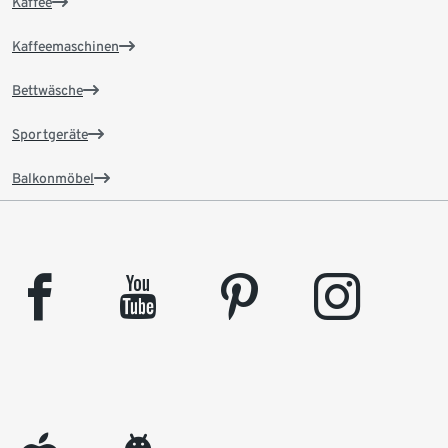
Kaffee
Kaffeemaschinen
Bettwäsche
Sportgeräte
Balkonmöbel
facebook
youtube
pinterest
instagram