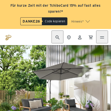
Für kurze Zeit mit der TchiboCard 15% auf fast alles
sparen!*
DANKE26
Code kopieren
Hinweis*