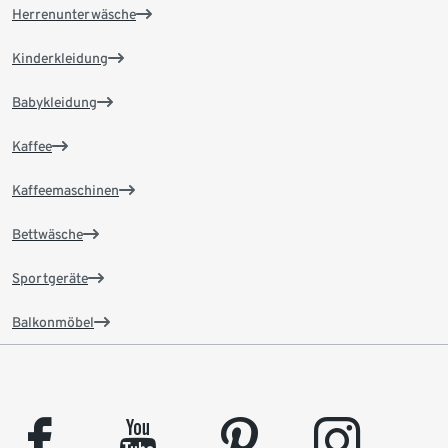
Herrenunterwäsche
Kinderkleidung
Babykleidung
Kaffee
Kaffeemaschinen
Bettwäsche
Sportgeräte
Balkonmöbel
facebook
youtube
pinterest
instagram