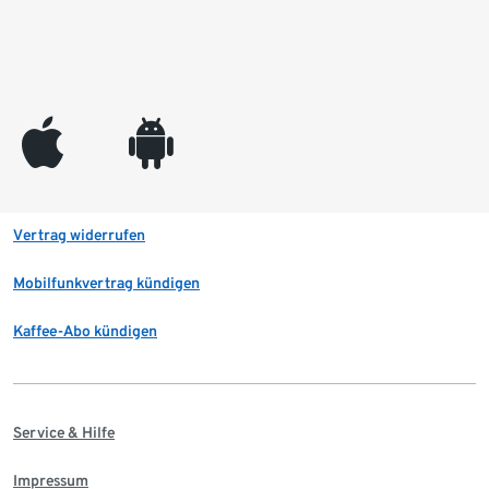
appleinc
android
Vertrag widerrufen
Mobilfunkvertrag kündigen
Kaffee-Abo kündigen
Service & Hilfe
Impressum