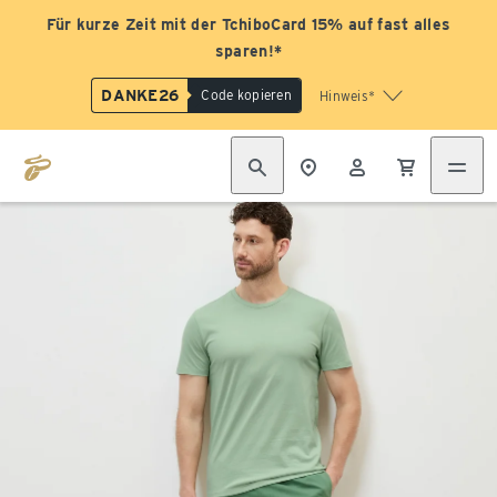
Für kurze Zeit mit der TchiboCard 15% auf fast alles
sparen!*
DANKE26
Code kopieren
Hinweis*