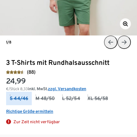
1/8
3 T-Shirts mit Rundhalsausschnitt
(88)
24,99
inkl. MwSt.
zzgl. Versandkosten
€/Stück
8,33
S 44/46
M 48/50
L 52/54
XL 56/58
Richtige Größe ermitteln
Zur Zeit nicht verfügbar