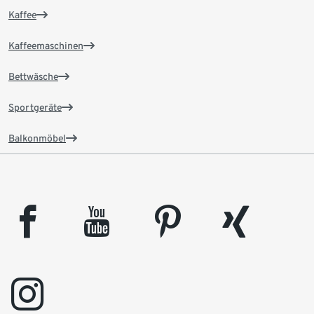
Kaffee
Kaffeemaschinen
Bettwäsche
Sportgeräte
Balkonmöbel
facebook
youtube
pinterest
xing
instagram