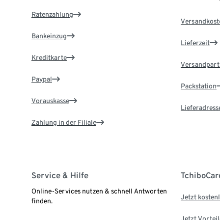
Ratenzahlung
Versandkost
Bankeinzug
Lieferzeit
Kreditkarte
Versandpart
Paypal
Packstation
Vorauskasse
Lieferadress
Zahlung in der Filiale
Service & Hilfe
TchiboCar
Online-Services nutzen & schnell Antworten
Jetzt kostenl
finden.
Jetzt Vortei