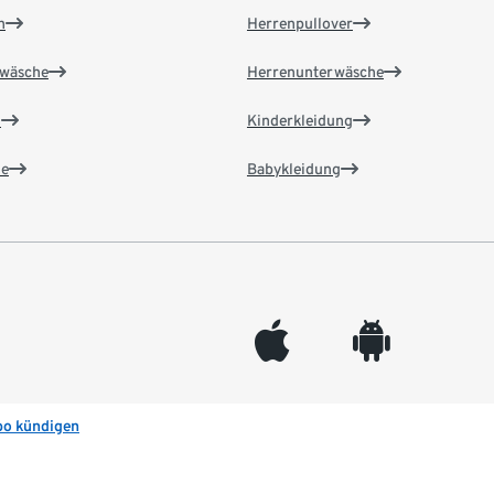
n
Herrenpullover
wäsche
Herrenunterwäsche
n
Kinderkleidung
e
Babykleidung
appleinc
android
bo kündigen