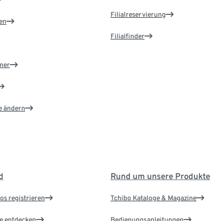
Filialreservierung
en
Filialfinder
ner
e ändern
d
Rund um unsere Produkte
os registrieren
Tchibo Kataloge & Magazine
le entdecken
Bedienungsanleitungen