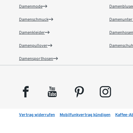
Damenmode
Damenbluse
Damenschmuck
Damenunter
Damenkleider
Damenhose
Damenpullover
Damenschuh
Damensporthosen
facebook
youtube
pinterest
instagram
Vertrag widerrufen
Mobilfunkvertrag kündigen
Kaffee-A