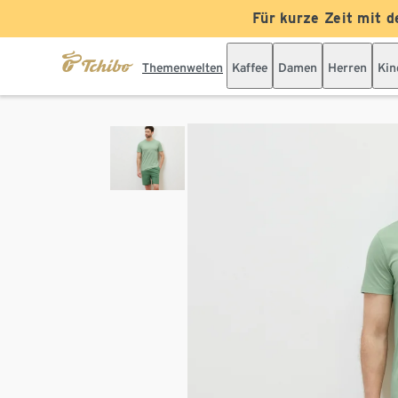
Für kurze Zeit mit d
Themenwelten
Kaffee
Damen
Herren
Kin