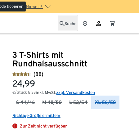
ode kopieren
Hinweis*
Suche
3 T-Shirts mit
Rundhalsausschnitt
(88)
24,99
€/Stück
8,33
inkl. MwSt.
zzgl. Versandkosten
S 44/46
M 48/50
L 52/54
XL 56/58
Richtige Größe ermitteln
Zur Zeit nicht verfügbar