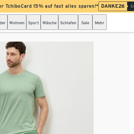
er TchiboCard 15% auf fast alles sparen!*
DANKE26
C
der
Wohnen
Sport
Wäsche
Schlafen
Sale
Mehr