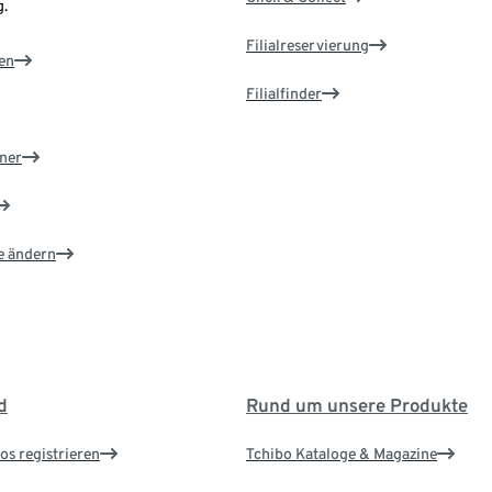
.
Filialreservierung
en
Filialfinder
ner
e ändern
d
Rund um unsere Produkte
os registrieren
Tchibo Kataloge & Magazine