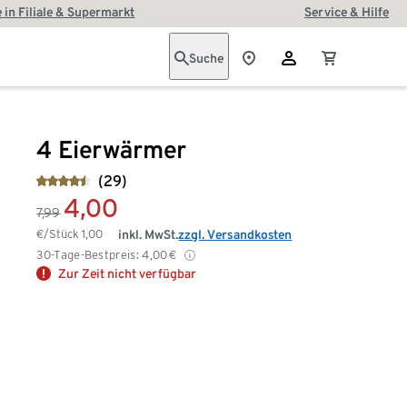
 in Filiale & Supermarkt
Service & Hilfe
Suche
4 Eierwärmer
(29)
4,00
7,99
€/Stück
1,00
inkl. MwSt.
zzgl. Versandkosten
30-Tage-Bestpreis:
4,00
€
Zur Zeit nicht verfügbar