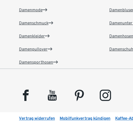
Damenmode
Damenbluse
Damenschmuck
Damenunter
Damenkleider
Damenhose
Damenpullover
Damenschuh
Damensporthosen
facebook
youtube
pinterest
instagram
Vertrag widerrufen
Mobilfunkvertrag kündigen
Kaffee-A