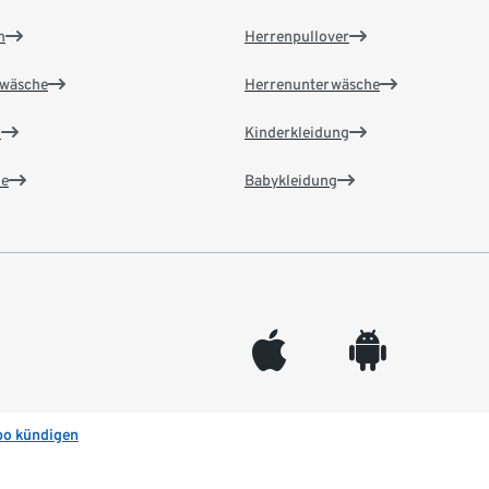
n
Herrenpullover
wäsche
Herrenunterwäsche
n
Kinderkleidung
e
Babykleidung
appleinc
android
bo kündigen