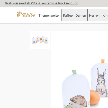
Gratisversand ab 29 € & kostenlose Rücksendung
Themenwelten
Kaffee
Damen
Herren
Kin