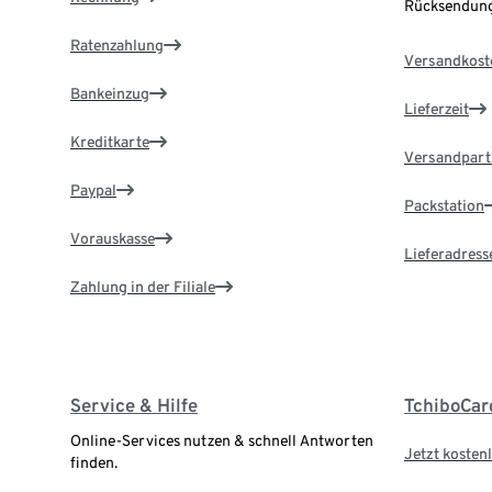
Rücksendung
Ratenzahlung
Versandkost
Bankeinzug
Lieferzeit
Kreditkarte
Versandpart
Paypal
Packstation
Vorauskasse
Lieferadress
Zahlung in der Filiale
Service & Hilfe
TchiboCar
Online-Services nutzen & schnell Antworten
Jetzt kostenl
finden.