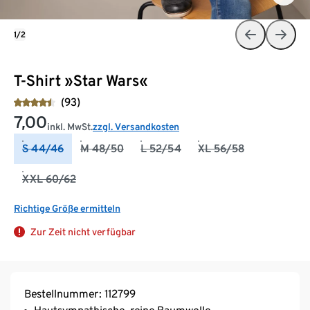
1/2
T-Shirt »Star Wars«
(93)
7,00
inkl. MwSt.
zzgl. Versandkosten
S 44/46
M 48/50
L 52/54
XL 56/58
XXL 60/62
Richtige Größe ermitteln
Zur Zeit nicht verfügbar
Bestellnummer: 112799