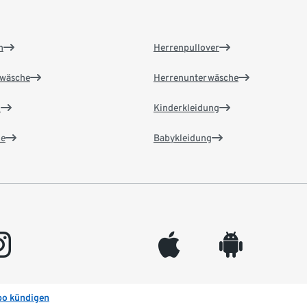
n
Herrenpullover
wäsche
Herrenunterwäsche
n
Kinderkleidung
e
Babykleidung
gram
appleinc
android
bo kündigen