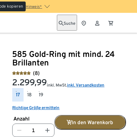
ode kopieren
Hinweis*
Suche
585 Gold-Ring mit mind. 24
Brillanten
(8)
2.299,99
inkl. MwSt.
inkl. Versandkosten
17
18
19
Richtige Größe ermitteln
Anzahl
In den Warenkorb