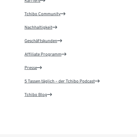
Karriere
Tchibo Community
Nachhaltigkeit
Geschäftskunden
Affiliate Programm
Presse
5 Tassen täglich – der Tchibo Podcast
Tchibo Blog