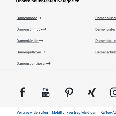
Unsere beliebtesten Kategorien
Damenmode
Damenbluse
Damenschmuck
Damenunter
Damenkleider
Damenhose
Damenpullover
Damenschuh
Damensporthosen
facebook
youtube
pinterest
xing
insta
Vertrag widerrufen
Mobilfunkvertrag kündigen
Kaffee-A