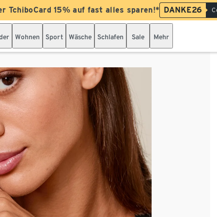
er TchiboCard 15% auf fast alles sparen!*
DANKE26
C
der
Wohnen
Sport
Wäsche
Schlafen
Sale
Mehr