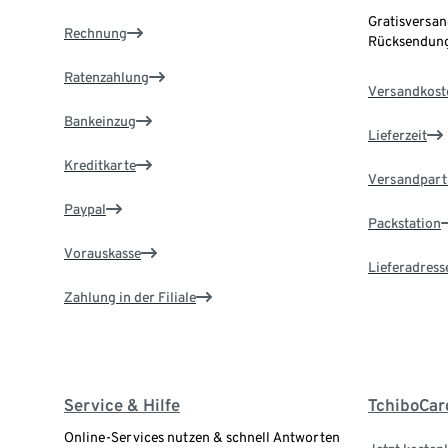
Gratisversan
Rechnung
Rücksendung
Ratenzahlung
Versandkost
Bankeinzug
Lieferzeit
Kreditkarte
Versandpart
Paypal
Packstation
Vorauskasse
Lieferadress
Zahlung in der Filiale
Service & Hilfe
TchiboCar
Online-Services nutzen & schnell Antworten