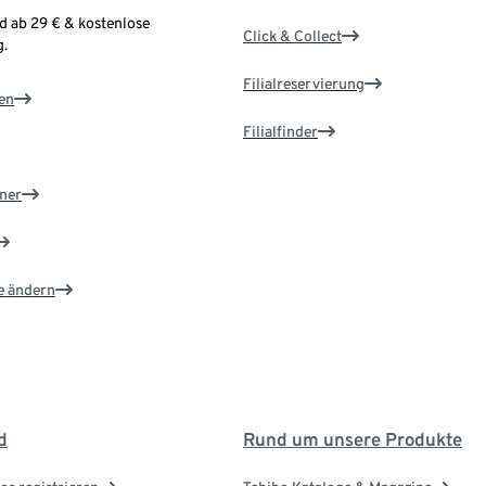
d ab 29 € & kostenlose
Click & Collect
.
Filialreservierung
en
Filialfinder
ner
e ändern
d
Rund um unsere Produkte