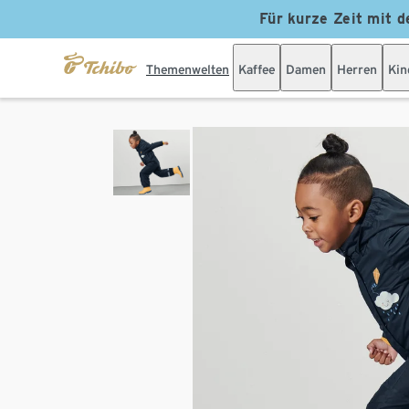
Für kurze Zeit mit d
Themenwelten
Kaffee
Damen
Herren
Kin