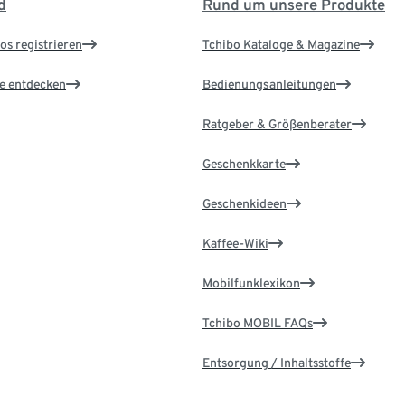
d
Rund um unsere Produkte
os registrieren
Tchibo Kataloge & Magazine
le entdecken
Bedienungsanleitungen
Ratgeber & Größenberater
Geschenkkarte
Geschenkideen
Kaffee-Wiki
Mobilfunklexikon
Tchibo MOBIL FAQs
Entsorgung / Inhaltsstoffe