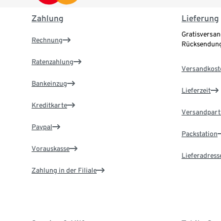
Zahlung
Lieferung
Gratisversan
Rechnung
Rücksendung
Ratenzahlung
Versandkost
Bankeinzug
Lieferzeit
Kreditkarte
Versandpart
Paypal
Packstation
Vorauskasse
Lieferadress
Zahlung in der Filiale