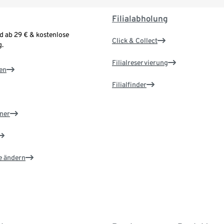
Filialabholung
d ab 29 € & kostenlose
Click & Collect
.
Filialreservierung
en
Filialfinder
ner
e ändern