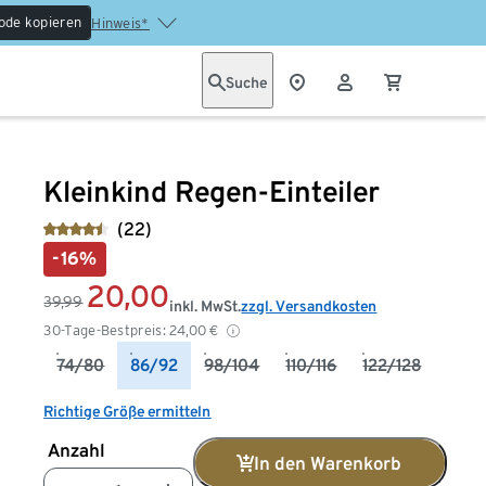
ode kopieren
Hinweis*
Suche
Kleinkind Regen-Einteiler
(22)
-16%
20,00
39,99
inkl. MwSt.
zzgl. Versandkosten
30-Tage-Bestpreis:
24,00
€
74/80
86/92
98/104
110/116
122/128
Richtige Größe ermitteln
Anzahl
In den Warenkorb