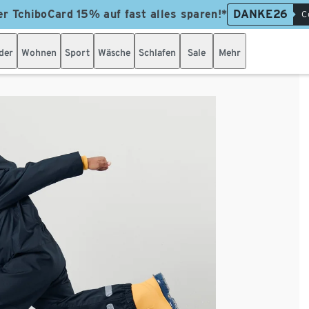
er TchiboCard 15% auf fast alles sparen!*
DANKE26
C
der
Wohnen
Sport
Wäsche
Schlafen
Sale
Mehr