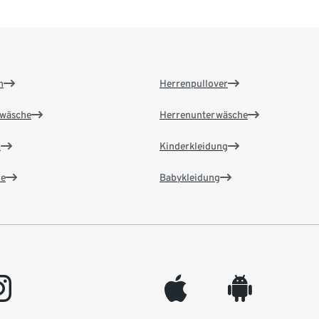
n
Herrenpullover
wäsche
Herrenunterwäsche
n
Kinderkleidung
e
Babykleidung
gram
appleinc
android