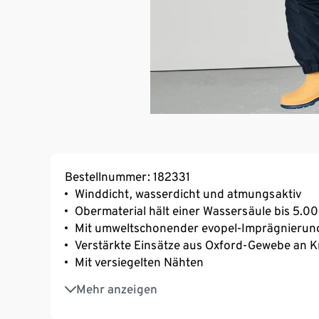
Bestellnummer: 182331
Winddicht, wasserdicht und atmungsaktiv
Obermaterial hält einer Wassersäule bis 5.
Mit umweltschonender evopel-Imprägnierun
Verstärkte Einsätze aus Oxford-Gewebe an 
Mit versiegelten Nähten
Leichtes Taft-Innenfutter
Mehr anzeigen
Abnehmbare Kapuze
Größe 74/80 mit Fußstege für perfekten Sitz