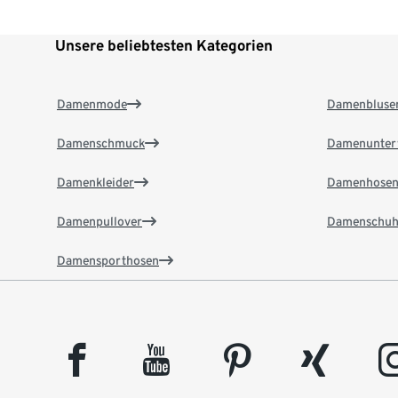
Unsere beliebtesten Kategorien
Damenmode
Damenbluse
Damenschmuck
Damenunter
Damenkleider
Damenhose
Damenpullover
Damenschuh
Damensporthosen
facebook
youtube
pinterest
xing
insta