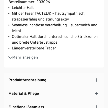
Bestellnummer: 203026
Leichter Halt
Mit der Faser TACTEL® – hautsympathisch,
strapazierfähig und atmungsaktiv
Seamless: nahtlose Verarbeitung – superweich und
leicht
Optimaler Halt durch unterschiedliche Strickzonen
und breite Unterbrustrippe
Längenverstellbare Träger
Leichte Raffung für eine feminine Ausschnittform
Mehr anzeigen
Mit Markenelasthan: formbeständig, perfekter Sitz
bei voller Bewegungsfreiheit
Ohne Rückenverschluss
Produktbeschreibung
Material & Pflege
Functional Seamless