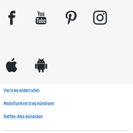
facebook
youtube
pinterest
instagram
appleinc
android
Vertrag widerrufen
Mobilfunkvertrag kündigen
Kaffee-Abo kündigen