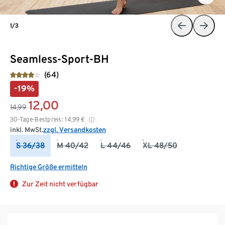
1/3
Seamless-Sport-BH
(64)
-19%
12,00
14,99
30-Tage-Bestpreis:
14,99
€
inkl. MwSt.
zzgl. Versandkosten
S 36/38
M 40/42
L 44/46
XL 48/50
Richtige Größe ermitteln
Zur Zeit nicht verfügbar