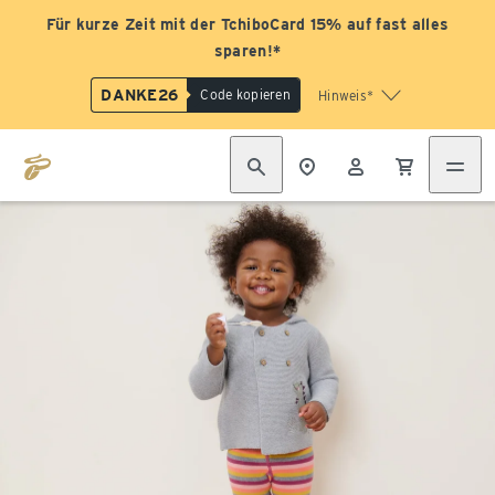
Für kurze Zeit mit der TchiboCard 15% auf fast alles
sparen!*
DANKE26
Code kopieren
Hinweis*