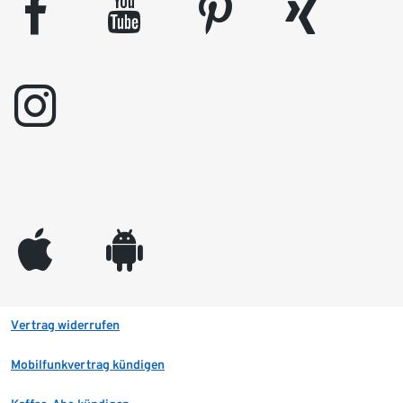
facebook
youtube
pinterest
xing
instagram
appleinc
android
Vertrag widerrufen
Mobilfunkvertrag kündigen