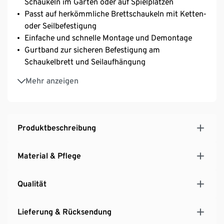
Schaukeln im Garten oder auf Spielplätzen
Passt auf herkömmliche Brettschaukeln mit Ketten-
oder Seilbefestigung
Einfache und schnelle Montage und Demontage
Gurtband zur sicheren Befestigung am
Schaukelbrett und Seilaufhängung
Mit verstellbarem Anschnallgurt
Mehr anzeigen
Stabiler Rahmen mit verstärkter Rückenlehne
Flexibel nutzbar durch integrierte, verstellbare
Gurte
Sicherung durch Schraubkarabiner oder
Produktbeschreibung
Achterhaken
Kompaktes Transportmaß
Material & Pflege
Inkl. Transporttasche
Benutzergewicht max. 12 kg
Qualität
Lieferung & Rücksendung