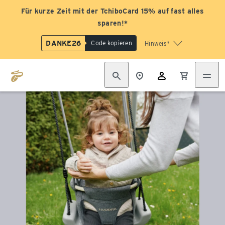
Für kurze Zeit mit der TchiboCard 15% auf fast alles
sparen!*
DANKE26
Code kopieren
Hinweis*