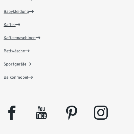
Babykleidung
Kaffee
Kaffeemaschinen
Bettwäsche
Sportgeräte
Balkonmöbel
facebook
youtube
pinterest
instagram