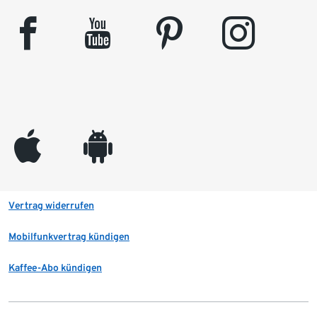
facebook
youtube
pinterest
instagram
appleinc
android
Vertrag widerrufen
Mobilfunkvertrag kündigen
Kaffee-Abo kündigen