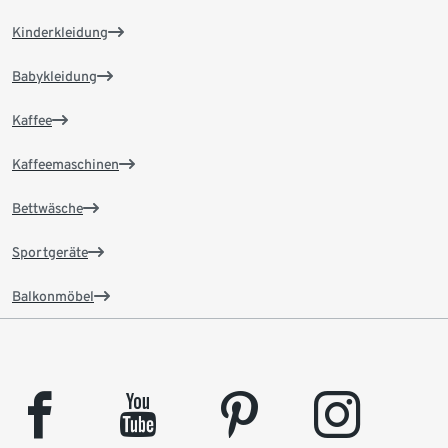
Kinderkleidung
Babykleidung
Kaffee
Kaffeemaschinen
Bettwäsche
Sportgeräte
Balkonmöbel
facebook
youtube
pinterest
instagram