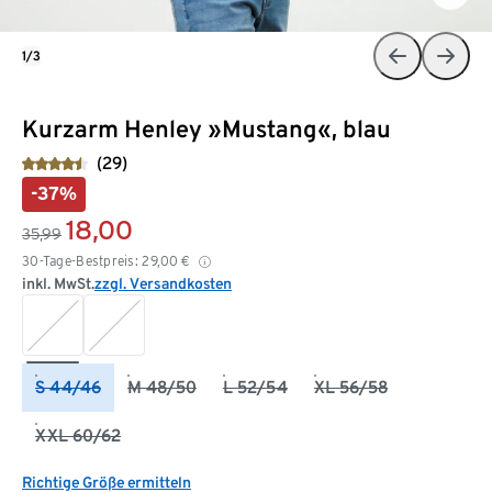
1/3
Kurzarm Henley »Mustang«, blau
(29)
-37%
18,00
35,99
30-Tage-Bestpreis:
29,00
€
inkl. MwSt.
zzgl. Versandkosten
S 44/46
M 48/50
L 52/54
XL 56/58
XXL 60/62
Richtige Größe ermitteln