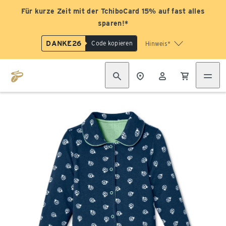
Für kurze Zeit mit der TchiboCard 15% auf fast alles
sparen!*
DANKE26
Code kopieren
Hinweis*