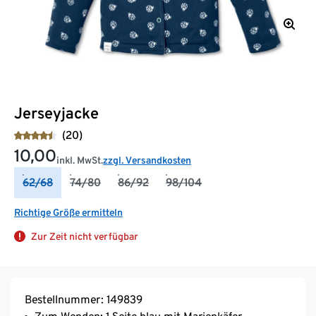
Jerseyjacke
(20)
10,00
inkl. MwSt.
zzgl. Versandkosten
62/68
74/80
86/92
98/104
Richtige Größe ermitteln
Zur Zeit nicht verfügbar
Bestellnummer: 149839