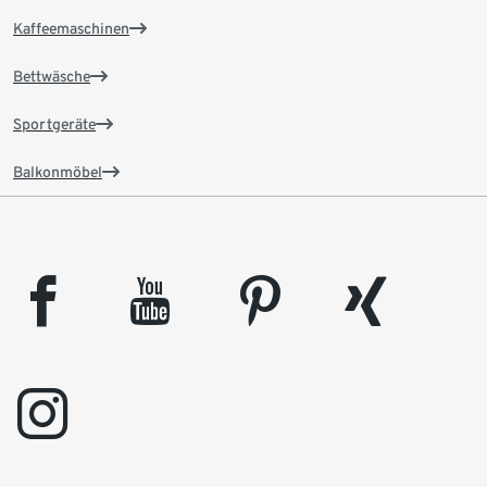
Kaffeemaschinen
Bettwäsche
Sportgeräte
Balkonmöbel
facebook
youtube
pinterest
xing
instagram