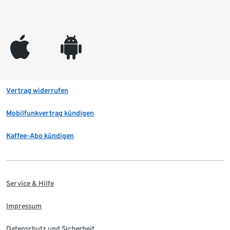
appleinc
android
Vertrag widerrufen
Mobilfunkvertrag kündigen
Kaffee-Abo kündigen
Service & Hilfe
Impressum
Datenschutz und Sicherheit