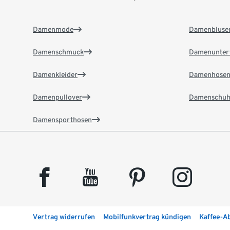
Damenmode
Damenbluse
Damenschmuck
Damenunter
Damenkleider
Damenhose
Damenpullover
Damenschuh
Damensporthosen
facebook
youtube
pinterest
instagram
Vertrag widerrufen
Mobilfunkvertrag kündigen
Kaffee-A