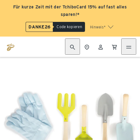
Für kurze Zeit mit der TchiboCard 15% auf fast alles
sparen!*
DANKE26
Code kopieren
Hinweis*