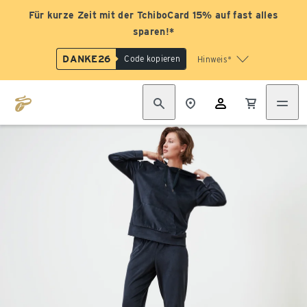
Für kurze Zeit mit der TchiboCard 15% auf fast alles
sparen!*
DANKE26
Code kopieren
Hinweis*