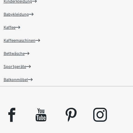
Kinderkleidung
Babykleidung
Kaffee
Kaffeemaschinen
Bettwäsche
Sportgeräte
Balkonmöbel
facebook
youtube
pinterest
instagram