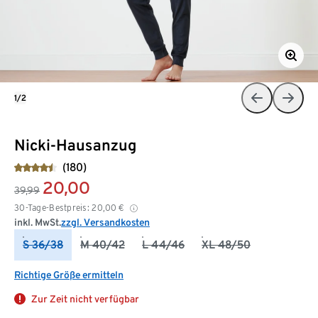
1/2
Nicki-Hausanzug
(180)
20,00
39,99
30-Tage-Bestpreis:
20,00
€
inkl. MwSt.
zzgl. Versandkosten
S 36/38
M 40/42
L 44/46
XL 48/50
Richtige Größe ermitteln
Zur Zeit nicht verfügbar