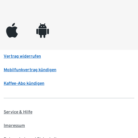
appleinc
android
Vertrag widerrufen
Mobilfunkvertrag kündigen
Kaffee-Abo kündigen
Service & Hilfe
Impressum