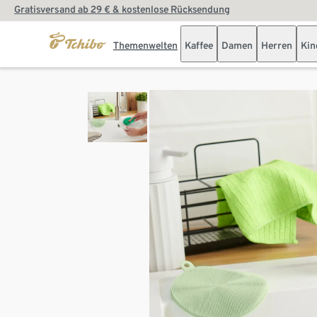
Gratisversand ab 29 € & kostenlose Rücksendung
Themenwelten
Kaffee
Damen
Herren
Kin