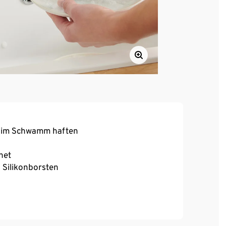
t im Schwamm haften
net
n Silikonborsten
. Beschichtungen bei Töpfen oder Pfannen
napf zur Befestigung an der Spüle oder an