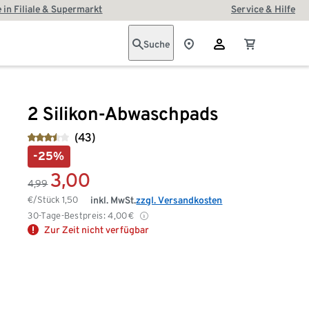
 in Filiale & Supermarkt
Service & Hilfe
Suche
2 Silikon-Abwaschpads
(43)
-25%
3,00
4,99
€/Stück
1,50
inkl. MwSt.
zzgl. Versandkosten
30-Tage-Bestpreis:
4,00
€
Zur Zeit nicht verfügbar