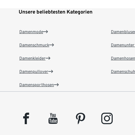
Unsere beliebtesten Kategorien
Damenmode
Damenbluse
Damenschmuck
Damenunter
Damenkleider
Damenhose
Damenpullover
Damenschuh
Damensporthosen
facebook
youtube
pinterest
instagram