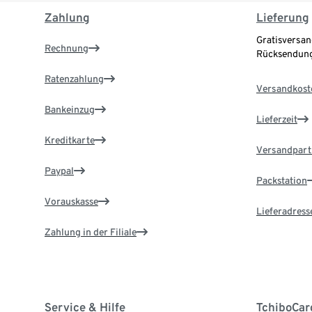
Zahlung
Lieferung
Gratisversan
Rechnung
Rücksendung
Ratenzahlung
Versandkost
Bankeinzug
Lieferzeit
Kreditkarte
Versandpart
Paypal
Packstation
Vorauskasse
Lieferadress
Zahlung in der Filiale
Service & Hilfe
TchiboCar