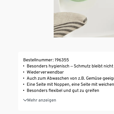
Bestellnummer: 196355
Besonders hygienisch ‒ Schmutz bleibt nich
Wiederverwendbar
Auch zum Abwaschen von z.B. Gemüse geeig
Eine Seite mit Noppen, eine Seite mit weiche
Besonders flexibel und gut zu greifen
Hinterlässt keine Kratzer auf dem Geschirr
Mehr anzeigen
Ideal für empfindliche Oberflächen wie z. B
Schnelltrocknend: Mit Aufhängeöse und Saug