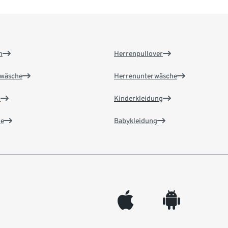
n
Herrenpullover
wäsche
Herrenunterwäsche
n
Kinderkleidung
e
Babykleidung
appleinc
android