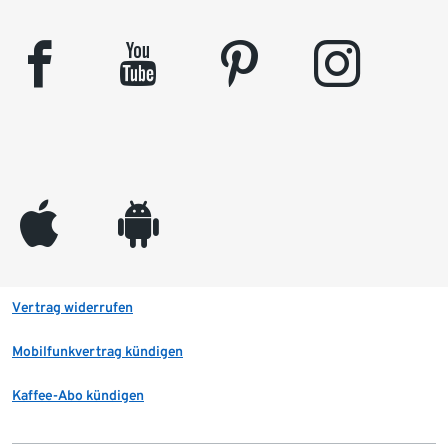
facebook
youtube
pinterest
instagram
appleinc
android
Vertrag widerrufen
Mobilfunkvertrag kündigen
Kaffee-Abo kündigen