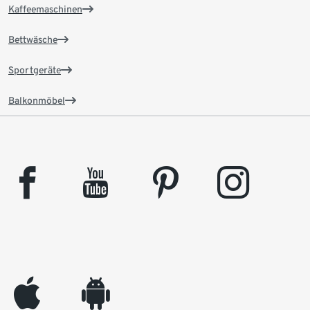
Kaffeemaschinen
Bettwäsche
Sportgeräte
Balkonmöbel
facebook
youtube
pinterest
instagram
appleinc
android