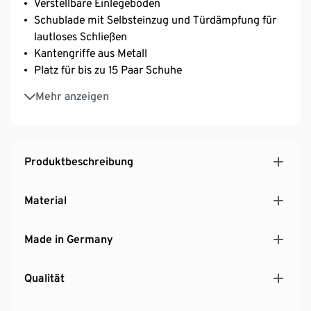
Verstellbare Einlegeböden
Schublade mit Selbsteinzug und Türdämpfung für
lautloses Schließen
Kantengriffe aus Metall
Platz für bis zu 15 Paar Schuhe
Deckplatte in Nussbaum-Nachbildung und
Mehr anzeigen
filigraner 8-mm-Optik
Hochwertige ABS-Kanten
Schuhschrank mit Melaminharzbeschichtung
MADE IN GERMANY
Produktbeschreibung
Material
Made in Germany
Qualität