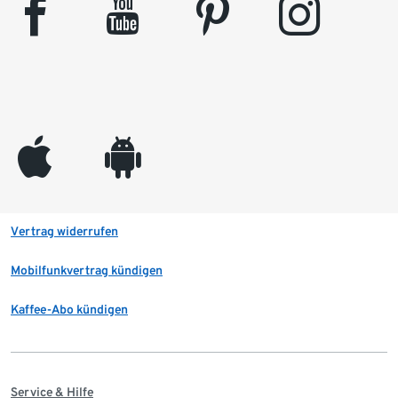
facebook
youtube
pinterest
instagram
appleinc
android
Vertrag widerrufen
Mobilfunkvertrag kündigen
Kaffee-Abo kündigen
Service & Hilfe