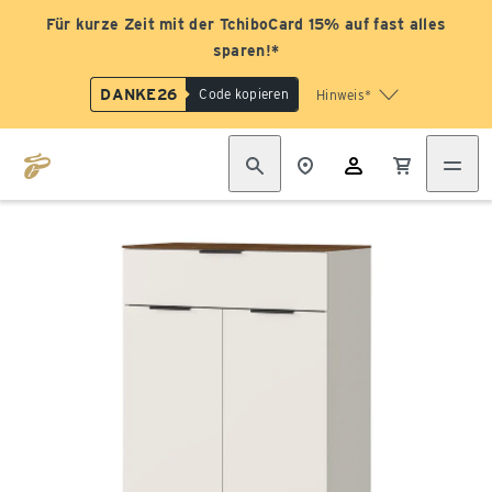
Für kurze Zeit mit der TchiboCard 15% auf fast alles
sparen!*
DANKE26
Code kopieren
Hinweis*