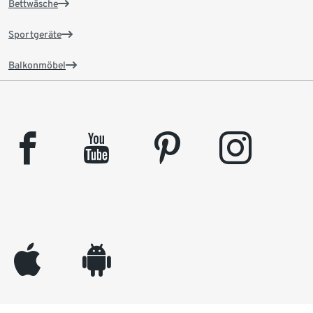
Bettwäsche
Sportgeräte
Balkonmöbel
facebook
youtube
pinterest
instagram
appleinc
android