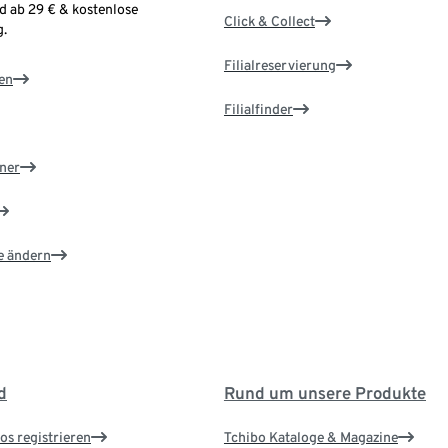
d ab 29 € & kostenlose
Click & Collect
.
Filialreservierung
en
Filialfinder
ner
e ändern
d
Rund um unsere Produkte
os registrieren
Tchibo Kataloge & Magazine