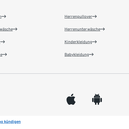
n
Herrenpullover
wäsche
Herrenunterwäsche
n
Kinderkleidung
e
Babykleidung
appleinc
android
bo kündigen