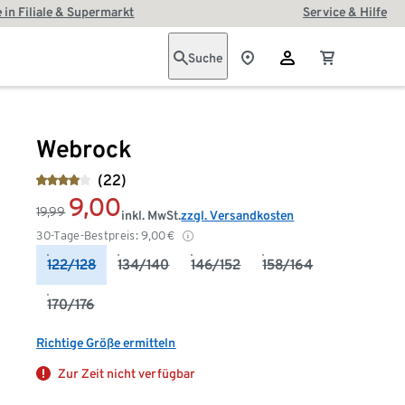
 in Filiale & Supermarkt
Service & Hilfe
Suche
Webrock
(22)
9,00
19,99
inkl. MwSt.
zzgl. Versandkosten
30-Tage-Bestpreis:
9,00
€
122/128
134/140
146/152
158/164
170/176
Richtige Größe ermitteln
Zur Zeit nicht verfügbar