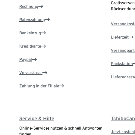
Gratisversan
Rechnung
Rücksendung
Ratenzahlung
Versandkost
Bankeinzug
Lieferzeit
Kreditkarte
Versandpart
Paypal
Packstation
Vorauskasse
Lieferadress
Zahlung in der Filiale
Service & Hilfe
TchiboCar
Online-Services nutzen & schnell Antworten
Jetzt kostenl
finden.