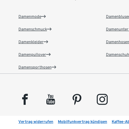
Damenmode
Damenbluse
Damenschmuck
Damenunter
Damenkleider
Damenhose
Damenpullover
Damenschuh
Damensporthosen
facebook
youtube
pinterest
instagram
Vertrag widerrufen
Mobilfunkvertrag kündigen
Kaffee-A