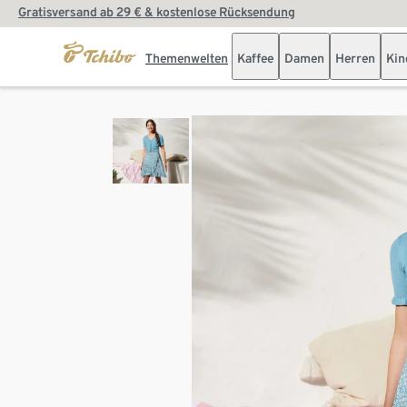
Gratisversand ab 29 € & kostenlose Rücksendung
Themenwelten
Kaffee
Damen
Herren
Kin