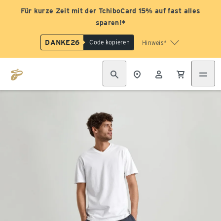
Für kurze Zeit mit der TchiboCard 15% auf fast alles
sparen!*
DANKE26
Code kopieren
Hinweis*