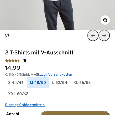
1/9
2 T-Shirts mit V-Ausschnitt
(8)
14,99
inkl. MwSt.
zzgl. Versandkosten
€/Stück
7,50
S 44/46
M 48/50
L 52/54
XL 56/58
XXL 60/62
Richtige Größe ermitteln
Anzahl