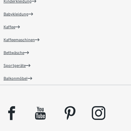
Kinderkleidung
Babykleidung
Kaffee
Kaffeemaschinen
Bettwäsche
Sportgeräte
Balkonmöbel
facebook
youtube
pinterest
instagram