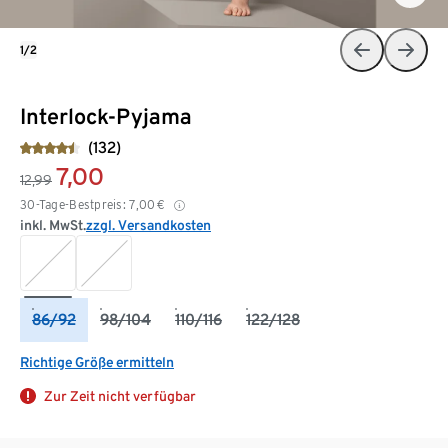
1/2
Interlock-Pyjama
(132)
7,00
12,99
30-Tage-Bestpreis:
7,00
€
inkl. MwSt.
zzgl. Versandkosten
86/92
98/104
110/116
122/128
Richtige Größe ermitteln
Zur Zeit nicht verfügbar