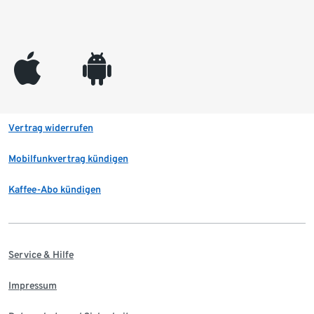
appleinc
android
Vertrag widerrufen
Mobilfunkvertrag kündigen
Kaffee-Abo kündigen
Service & Hilfe
Impressum