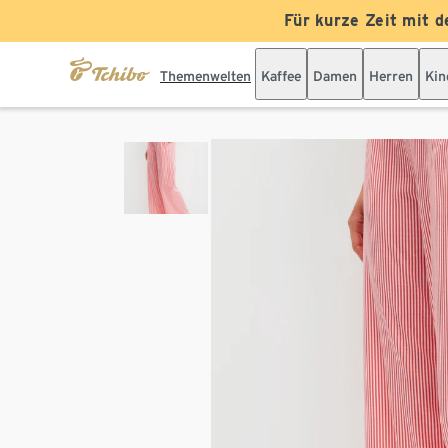
Für kurze Zeit mit d
Themenwelten
Kaffee
Damen
Herren
Kin