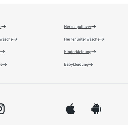
n
Herrenpullover
wäsche
Herrenunterwäsche
n
Kinderkleidung
e
Babykleidung
gram
appleinc
android