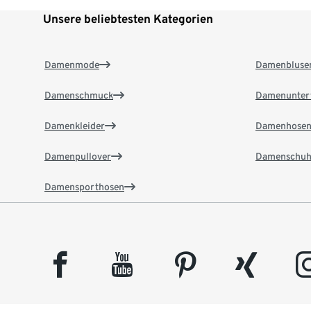
Unsere beliebtesten Kategorien
Damenmode
Damenbluse
Damenschmuck
Damenunter
Damenkleider
Damenhose
Damenpullover
Damenschuh
Damensporthosen
facebook
youtube
pinterest
xing
insta