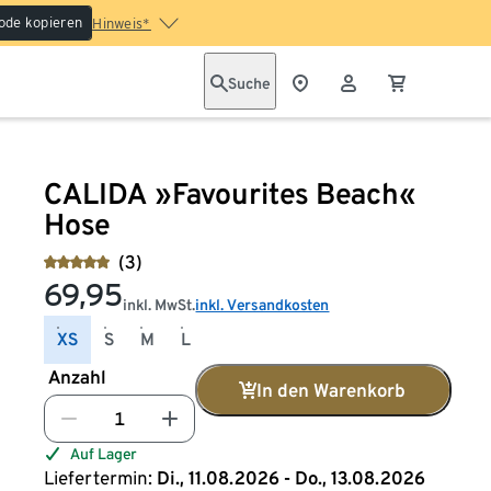
ode kopieren
Hinweis*
Suche
CALIDA »Favourites Beach«
Hose
(3)
69,95
inkl. MwSt.
inkl. Versandkosten
XS
S
M
L
Anzahl
In den Warenkorb
Auf Lager
Liefertermin:
Di., 11.08.2026 - Do., 13.08.2026