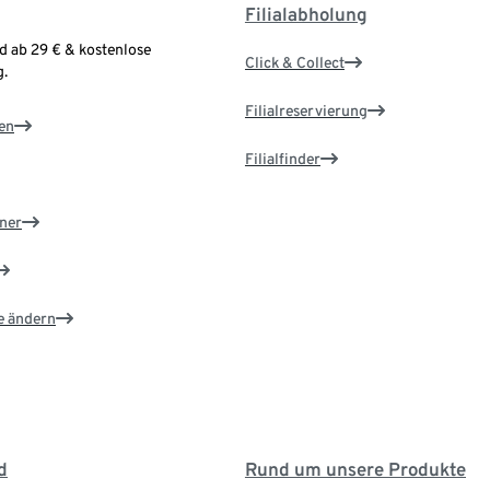
Filialabholung
d ab 29 € & kostenlose
Click & Collect
.
Filialreservierung
en
Filialfinder
ner
e ändern
d
Rund um unsere Produkte