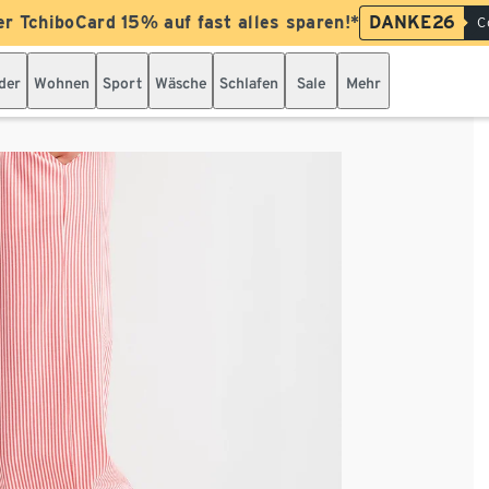
er TchiboCard 15% auf fast alles sparen!*
DANKE26
C
der
Wohnen
Sport
Wäsche
Schlafen
Sale
Mehr