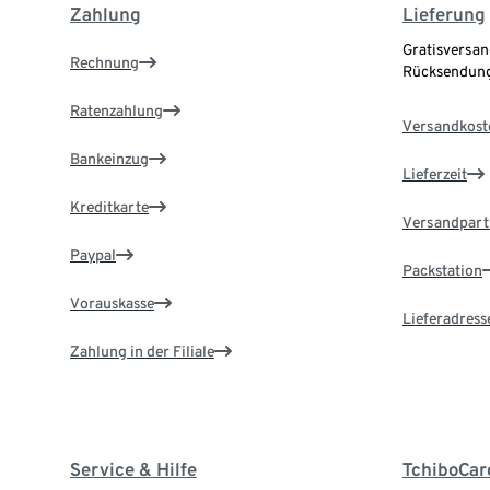
Zahlung
Lieferung
Gratisversan
Rechnung
Rücksendung
Ratenzahlung
Versandkost
Bankeinzug
Lieferzeit
Kreditkarte
Versandpart
Paypal
Packstation
Vorauskasse
Lieferadress
Zahlung in der Filiale
Service & Hilfe
TchiboCar