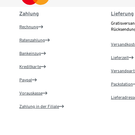
Zahlung
Lieferung
Gratisversan
Rechnung
Rücksendung
Ratenzahlung
Versandkost
Bankeinzug
Lieferzeit
Kreditkarte
Versandpart
Paypal
Packstation
Vorauskasse
Lieferadress
Zahlung in der Filiale