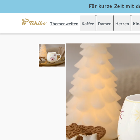
Für kurze Zeit mit d
Themenwelten
Kaffee
Damen
Herren
Kin