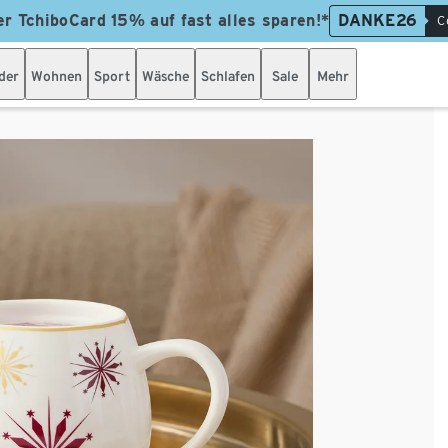
er TchiboCard 15% auf fast alles sparen!*
DANKE26
C
der
Wohnen
Sport
Wäsche
Schlafen
Sale
Mehr