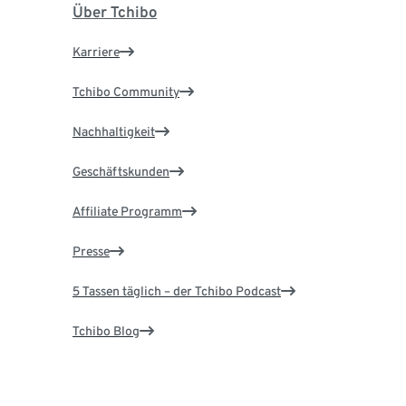
Über Tchibo
Karriere
Tchibo Community
Nachhaltigkeit
Geschäftskunden
Affiliate Programm
Presse
5 Tassen täglich – der Tchibo Podcast
Tchibo Blog