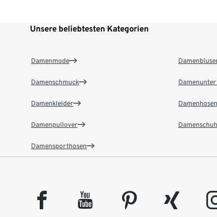
Unsere beliebtesten Kategorien
Damenmode
Damenbluse
Damenschmuck
Damenunter
Damenkleider
Damenhose
Damenpullover
Damenschuh
Damensporthosen
facebook
youtube
pinterest
xing
insta