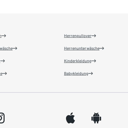
n
Herrenpullover
wäsche
Herrenunterwäsche
n
Kinderkleidung
e
Babykleidung
gram
appleinc
android