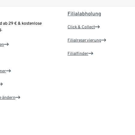
Filialabholung
d ab 29 € & kostenlose
Click & Collect
.
Filialreservierung
en
Filialfinder
ner
e ändern