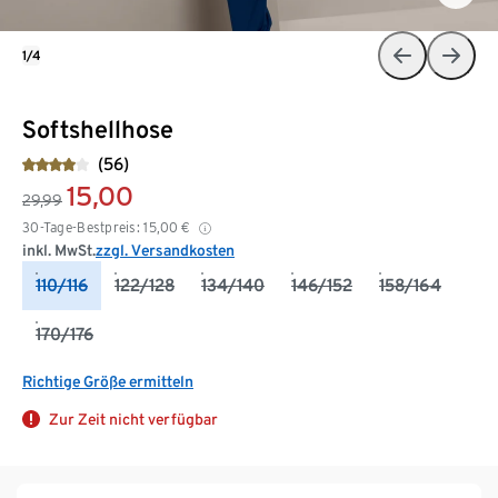
1/4
Softshellhose
(56)
15,00
29,99
30-Tage-Bestpreis:
15,00
€
inkl. MwSt.
zzgl. Versandkosten
110/116
122/128
134/140
146/152
158/164
170/176
Richtige Größe ermitteln
Zur Zeit nicht verfügbar