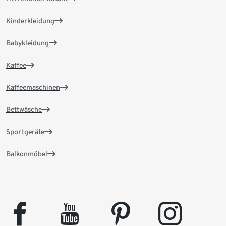
Kinderkleidung
Babykleidung
Kaffee
Kaffeemaschinen
Bettwäsche
Sportgeräte
Balkonmöbel
facebook
youtube
pinterest
instagram