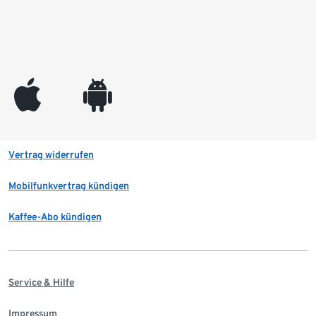
appleinc
android
Vertrag widerrufen
Mobilfunkvertrag kündigen
Kaffee-Abo kündigen
Service & Hilfe
Impressum