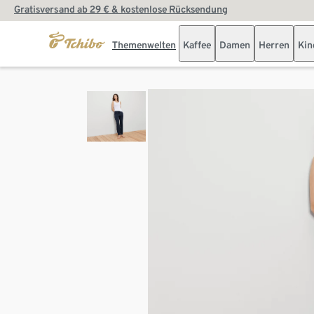
Gratisversand ab 29 € & kostenlose Rücksendung
Themenwelten
Kaffee
Damen
Herren
Kin