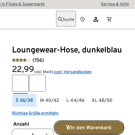
 in Filiale & Supermarkt
Service & Hilfe
Suche
Loungewear-Hose, dunkelblau
(156)
22,99
inkl. MwSt.
zzgl. Versandkosten
S 36/38
M 40/42
L 44/46
XL 48/50
Richtige Größe ermitteln
Anzahl
In den Warenkorb