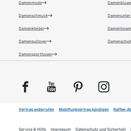
Damenmode
Damenbluse
Damenschmuck
Damenunter
Damenkleider
Damenhose
Damenpullover
Damenschuh
Damensporthosen
facebook
youtube
pinterest
instagram
Vertrag widerrufen
Mobilfunkvertrag kündigen
Kaffee-A
Service & Hilfe
Impressum
Datenschutz und Sicherheit