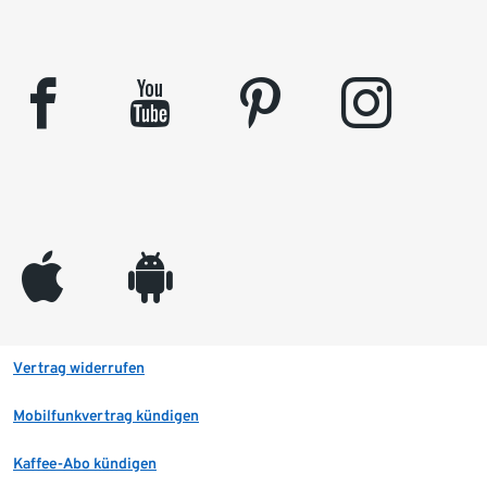
facebook
youtube
pinterest
instagram
appleinc
android
Vertrag widerrufen
Mobilfunkvertrag kündigen
Kaffee-Abo kündigen