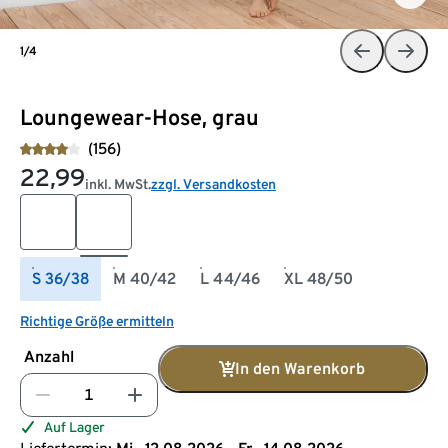
1/4
Loungewear-Hose, grau
(156)
22,99
inkl. MwSt.
zzgl. Versandkosten
S 36/38
M 40/42
L 44/46
XL 48/50
Richtige Größe ermitteln
Anzahl
In den Warenkorb
Auf Lager