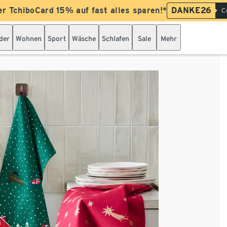
er TchiboCard 15% auf fast alles sparen!*
DANKE26
C
der
Wohnen
Sport
Wäsche
Schlafen
Sale
Mehr