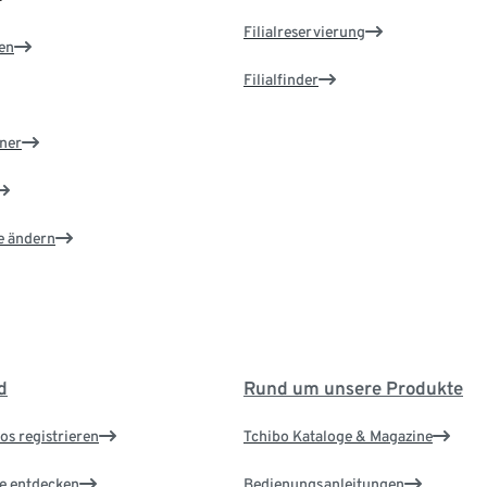
Filialreservierung
en
Filialfinder
ner
e ändern
d
Rund um unsere Produkte
os registrieren
Tchibo Kataloge & Magazine
le entdecken
Bedienungsanleitungen