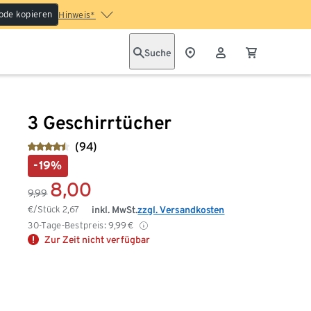
ode kopieren
Hinweis*
Suche
3 Geschirrtücher
(94)
-19%
8,00
9,99
€/Stück
2,67
inkl. MwSt.
zzgl. Versandkosten
30-Tage-Bestpreis:
9,99
€
Zur Zeit nicht verfügbar