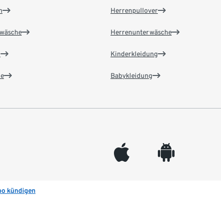
n
Herrenpullover
wäsche
Herrenunterwäsche
n
Kinderkleidung
e
Babykleidung
appleinc
android
bo kündigen