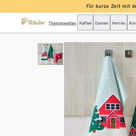
Für kurze Zeit mit d
Themenwelten
Kaffee
Damen
Herren
Kin