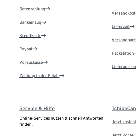
Ratenzahlung
Versandkost
Bankeinzug
Lieferzeit
Kreditkarte
Versandpart
Paypal
Packstation
Vorauskasse
Lieferadress
Zahlung in der Filiale
Service & Hilfe
TchiboCar
Online-Services nutzen & schnell Antworten
Jetzt kostenl
finden.
Jetzt Vortei