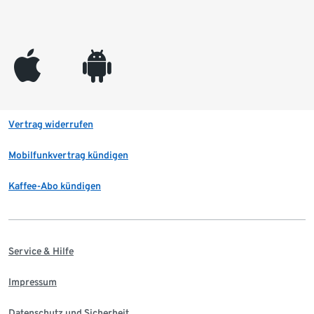
appleinc
android
Vertrag widerrufen
Mobilfunkvertrag kündigen
Kaffee-Abo kündigen
Service & Hilfe
Impressum
Datenschutz und Sicherheit