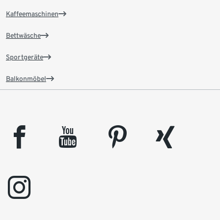
Kaffeemaschinen
Bettwäsche
Sportgeräte
Balkonmöbel
facebook
youtube
pinterest
xing
instagram