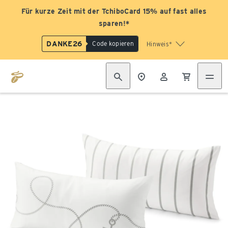
Für kurze Zeit mit der TchiboCard 15% auf fast alles
sparen!*
DANKE26
Code kopieren
Hinweis*