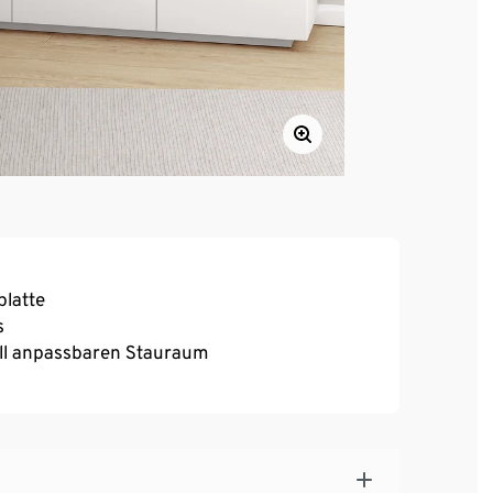
latte
s
uell anpassbaren Stauraum