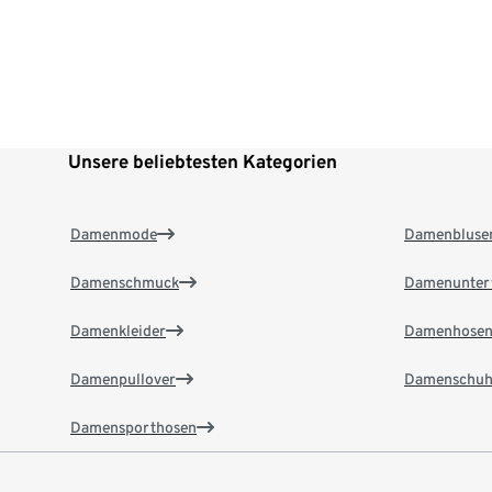
Unsere beliebtesten Kategorien
Damenmode
Damenbluse
Damenschmuck
Damenunter
Damenkleider
Damenhose
Damenpullover
Damenschuh
Damensporthosen