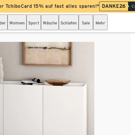
er TchiboCard 15% auf fast alles sparen!*
DANKE26
C
der
Wohnen
Sport
Wäsche
Schlafen
Sale
Mehr