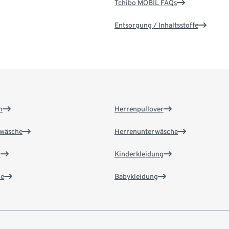
Tchibo MOBIL FAQs
Entsorgung / Inhaltsstoffe
n
Herrenpullover
wäsche
Herrenunterwäsche
n
Kinderkleidung
e
Babykleidung