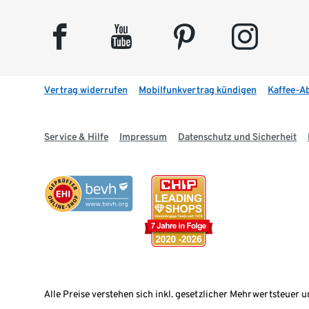
facebook
youtube
pinterest
instagram
Vertrag widerrufen
Mobilfunkvertrag kündigen
Kaffee-A
Service & Hilfe
Impressum
Datenschutz und Sicherheit
Alle Preise verstehen sich inkl. gesetzlicher Mehrwertsteuer u