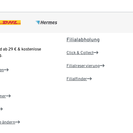
Filialabholung
d ab 29 € & kostenlose
Click & Collect
.
Filialreservierung
en
Filialfinder
ner
e ändern