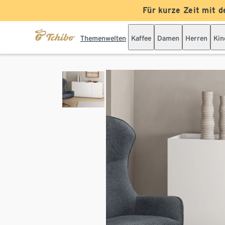
Für kurze Zeit mit d
Themenwelten
Kaffee
Damen
Herren
Kin