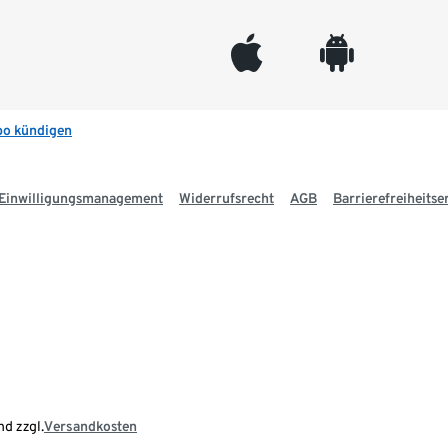
appleinc
android
bo kündigen
Einwilligungsmanagement
Widerrufsrecht
AGB
Barrierefreiheitse
nd zzgl.
Versandkosten