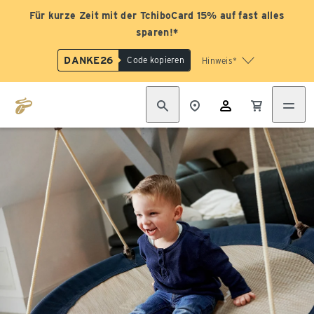
Für kurze Zeit mit der TchiboCard 15% auf fast alles
sparen!*
DANKE26
Code kopieren
Hinweis*