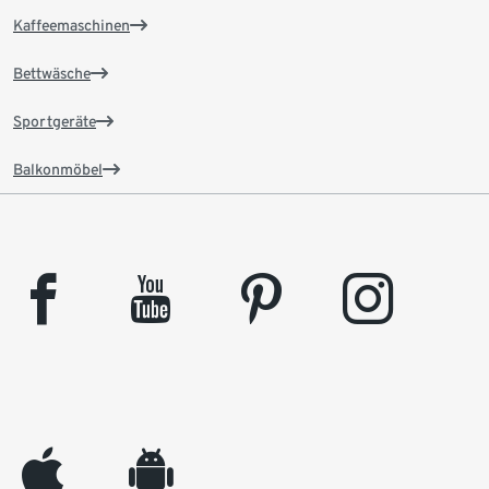
Kaffeemaschinen
Bettwäsche
Sportgeräte
Balkonmöbel
facebook
youtube
pinterest
instagram
appleinc
android