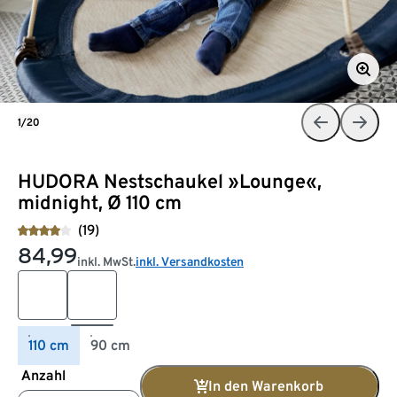
1/20
HUDORA Nestschaukel »Lounge«,
midnight, Ø 110 cm
(19)
84,99
inkl. MwSt.
inkl. Versandkosten
110 cm
90 cm
Anzahl
In den Warenkorb