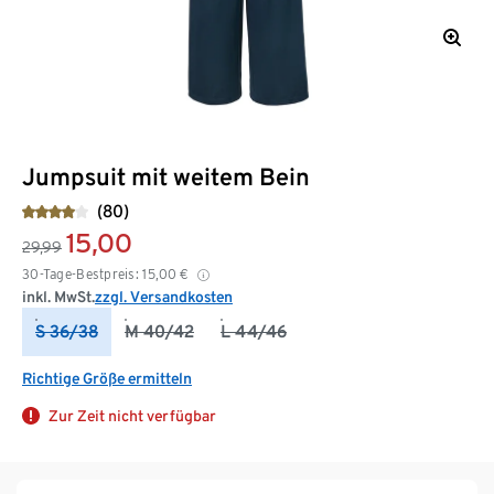
Jumpsuit mit weitem Bein
(80)
15,00
29,99
30-Tage-Bestpreis:
15,00
€
inkl. MwSt.
zzgl. Versandkosten
S 36/38
M 40/42
L 44/46
Richtige Größe ermitteln
Zur Zeit nicht verfügbar