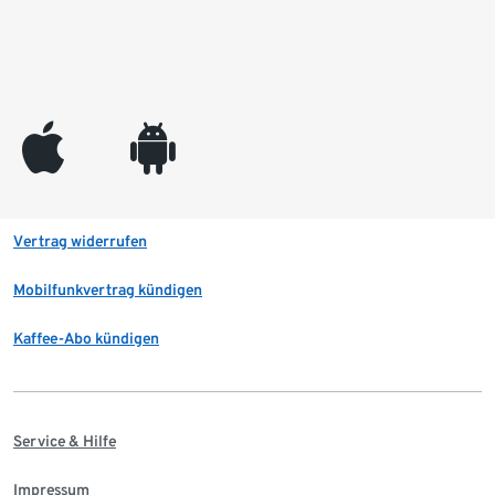
appleinc
android
Vertrag widerrufen
Mobilfunkvertrag kündigen
Kaffee-Abo kündigen
Service & Hilfe
Impressum