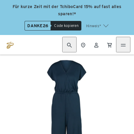
Für kurze Zeit mit der TchiboCard 15% auf fast alles
sparen!*
DANKE26
Code kopieren
Hinweis*