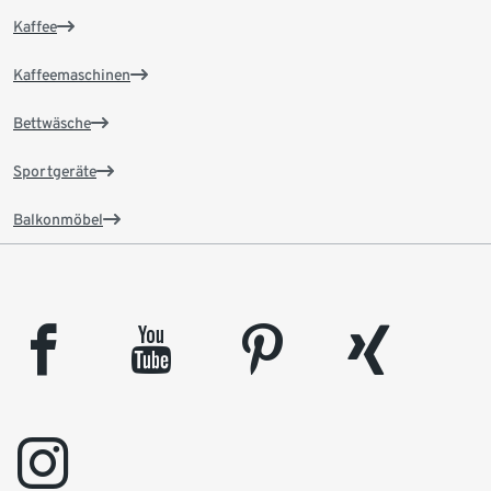
Kaffee
Kaffeemaschinen
Bettwäsche
Sportgeräte
Balkonmöbel
facebook
youtube
pinterest
xing
instagram