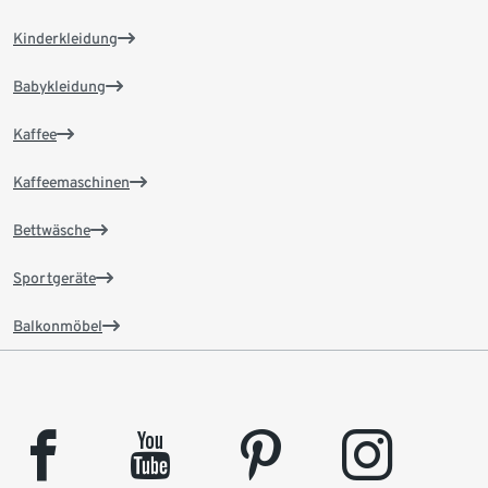
Kinderkleidung
Babykleidung
Kaffee
Kaffeemaschinen
Bettwäsche
Sportgeräte
Balkonmöbel
facebook
youtube
pinterest
instagram