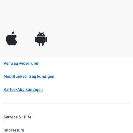
appleinc
android
Vertrag widerrufen
Mobilfunkvertrag kündigen
Kaffee-Abo kündigen
Service & Hilfe
Impressum