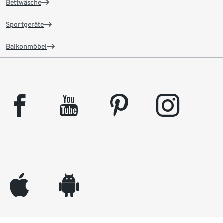
Bettwäsche
Sportgeräte
Balkonmöbel
facebook
youtube
pinterest
instagram
appleinc
android