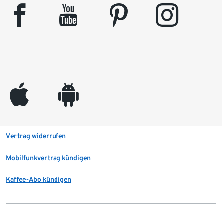
facebook
youtube
pinterest
instagram
appleinc
android
Vertrag widerrufen
Mobilfunkvertrag kündigen
Kaffee-Abo kündigen