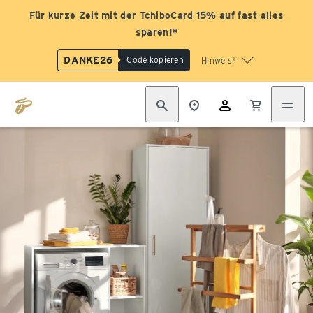
Für kurze Zeit mit der TchiboCard 15% auf fast alles
sparen!*
DANKE26
Code kopieren
Hinweis*