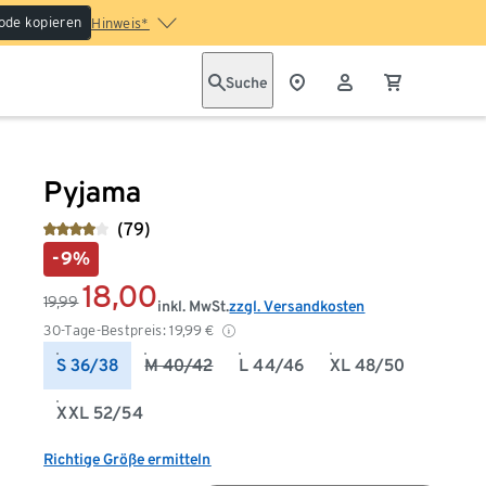
ode kopieren
Hinweis*
Suche
Pyjama
(79)
-9%
18,00
19,99
inkl. MwSt.
zzgl. Versandkosten
30-Tage-Bestpreis:
19,99
€
S 36/38
M 40/42
L 44/46
XL 48/50
XXL 52/54
Richtige Größe ermitteln