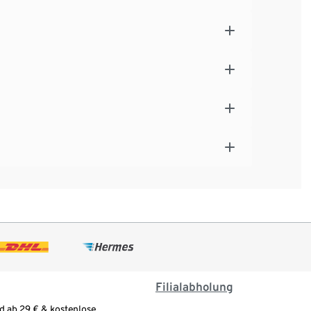
Filialabholung
d ab 29 € & kostenlose