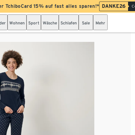
er TchiboCard 15% auf fast alles sparen!*
DANKE26
C
der
Wohnen
Sport
Wäsche
Schlafen
Sale
Mehr