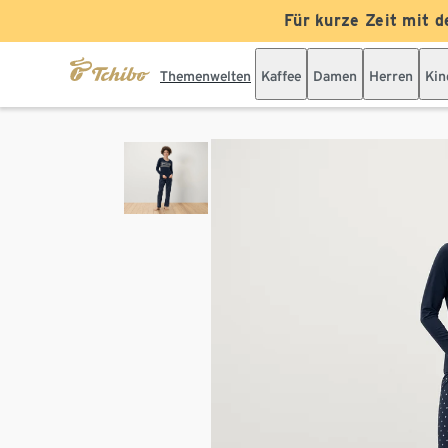
Für kurze Zeit mit d
Themenwelten
Kaffee
Damen
Herren
Kin