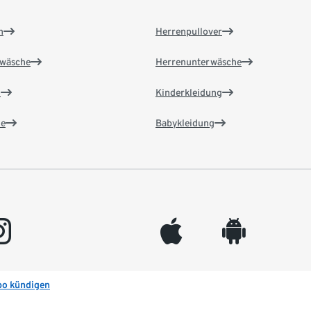
n
Herrenpullover
wäsche
Herrenunterwäsche
n
Kinderkleidung
e
Babykleidung
gram
appleinc
android
bo kündigen