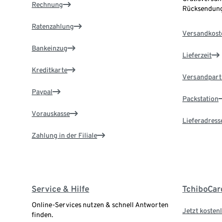
Rechnung
Rücksendung
Ratenzahlung
Versandkost
Bankeinzug
Lieferzeit
Kreditkarte
Versandpart
Paypal
Packstation
Vorauskasse
Lieferadress
Zahlung in der Filiale
Service & Hilfe
TchiboCar
Online-Services nutzen & schnell Antworten
Jetzt kostenl
finden.