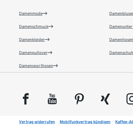
Damenmode
Damenbluse
Damenschmuck
Damenunter
Damenkleider
Damenhose
Damenpullover
Damenschuh
Damensporthosen
facebook
youtube
pinterest
xing
insta
Vertrag widerrufen
Mobilfunkvertrag kündigen
Kaffee-A