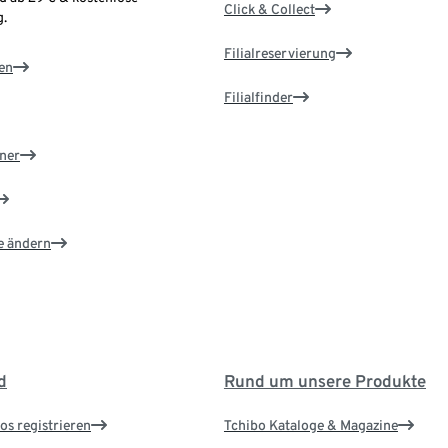
Click & Collect
.
Filialreservierung
en
Filialfinder
ner
e ändern
d
Rund um unsere Produkte
os registrieren
Tchibo Kataloge & Magazine