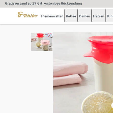
Gratisversand ab 29 € & kostenlose Rücksendung
Themenwelten
Kaffee
Damen
Herren
Kin