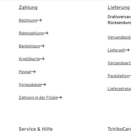
Zahlung
Lieferung
Gratisversan
Rechnung
Rücksendung
Ratenzahlung
Versandkost
Bankeinzug
Lieferzeit
Kreditkarte
Versandpart
Paypal
Packstation
Vorauskasse
Lieferadress
Zahlung in der Filiale
Service & Hilfe
TchiboCar