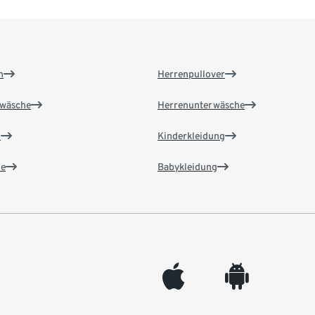
n
Herrenpullover
wäsche
Herrenunterwäsche
n
Kinderkleidung
e
Babykleidung
appleinc
android