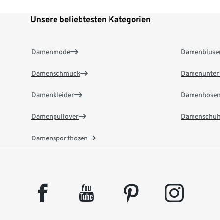
Unsere beliebtesten Kategorien
Damenmode
Damenbluse
Damenschmuck
Damenunter
Damenkleider
Damenhose
Damenpullover
Damenschuh
Damensporthosen
facebook
youtube
pinterest
instagram