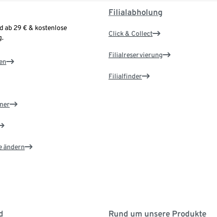
Filialabholung
d ab 29 € & kostenlose
Click & Collect
.
Filialreservierung
en
Filialfinder
ner
e ändern
d
Rund um unsere Produkte