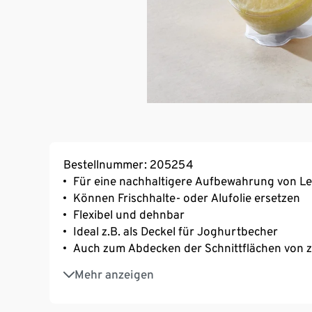
Bestellnummer: 205254
Für eine nachhaltigere Aufbewahrung von L
Können Frischhalte- oder Alufolie ersetzen
Flexibel und dehnbar
Ideal z.B. als Deckel für Joghurtbecher
Auch zum Abdecken der Schnittflächen von 
Idealer Ersatz verlorener oder beschädigter 
Mehr anzeigen
Diese Silikon-Frischhaltedeckel reduzieren Mü