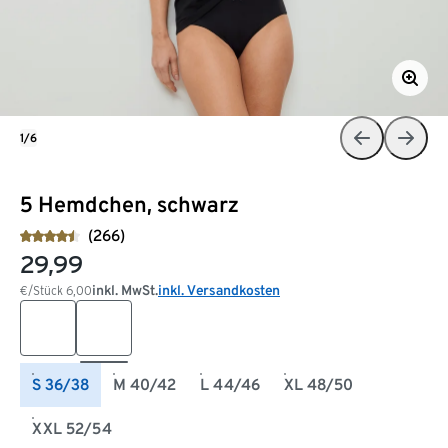
1/6
5 Hemdchen, schwarz
(266)
29,99
inkl. MwSt.
inkl. Versandkosten
€/Stück
6,00
S 36/38
M 40/42
L 44/46
XL 48/50
XXL 52/54