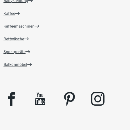
Babykleidung
Kaffee
Kaffeemaschinen
Bettwäsche
Sportgeräte
Balkonmöbel
facebook
youtube
pinterest
instagram