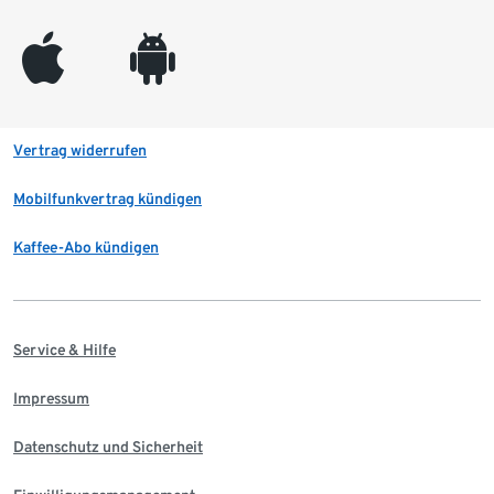
appleinc
android
Vertrag widerrufen
Mobilfunkvertrag kündigen
Kaffee-Abo kündigen
Service & Hilfe
Impressum
Datenschutz und Sicherheit