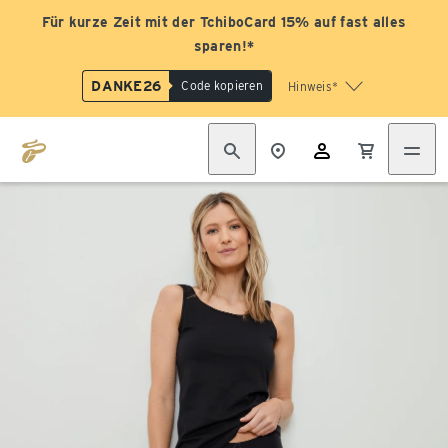
Für kurze Zeit mit der TchiboCard 15% auf fast alles
sparen!*
DANKE26
Code kopieren
Hinweis*