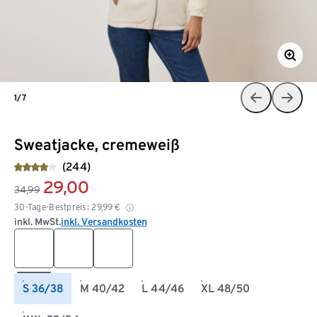
1/7
Sweatjacke, cremeweiß
(244)
29,00
34,99
30-Tage-Bestpreis:
29,99
€
inkl. MwSt.
inkl. Versandkosten
S 36/38
M 40/42
L 44/46
XL 48/50