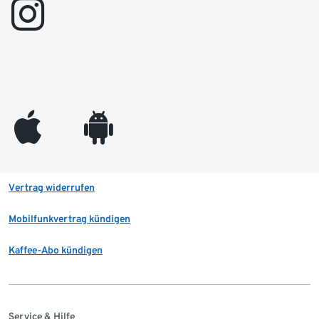
instagram
appleinc
android
Vertrag widerrufen
Mobilfunkvertrag kündigen
Kaffee-Abo kündigen
Service & Hilfe