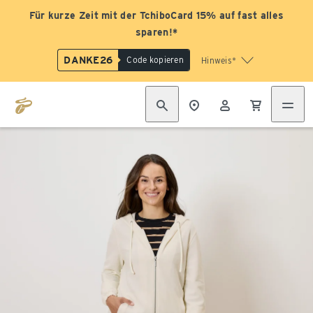
Für kurze Zeit mit der TchiboCard 15% auf fast alles
sparen!*
DANKE26
Code kopieren
Hinweis*