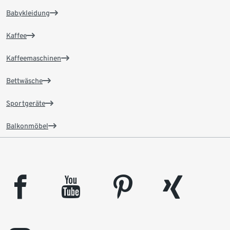
Babykleidung
Kaffee
Kaffeemaschinen
Bettwäsche
Sportgeräte
Balkonmöbel
facebook
youtube
pinterest
xing